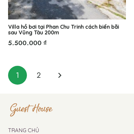
Villa hồ bơi tại Phan Chu Trinh cách biển bãi
sau Vũng Tàu 200m
5.500.000
₫
Phân
1
2
trang
bài
viết
TRANG CHỦ