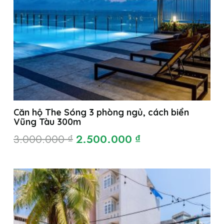
Căn hộ The Sóng 3 phòng ngủ, cách biển
Vũng Tàu 300m
Giá
Giá
3.000.000
₫
2.500.000
₫
gốc
hiện
là:
tại
3.000.000 ₫.
là:
2.500.000 ₫.