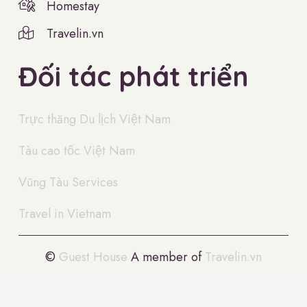
Homestay
Travelin.vn
Đối tác phát triển
Trực thăng Du lịch Việt Nam
Tàu cao tốc Việt Nam
Vũng Tàu Services
Travel in Vietnam
©
Guest House
A member of
Travelin.vn