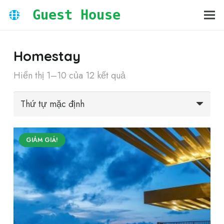
Guest House
Homestay
Hiển thị 1–10 của 12 kết quả
GIẢM GIÁ!