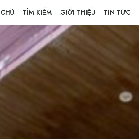
 CHỦ
TÌM KIẾM
GIỚI THIỆU
TIN TỨC