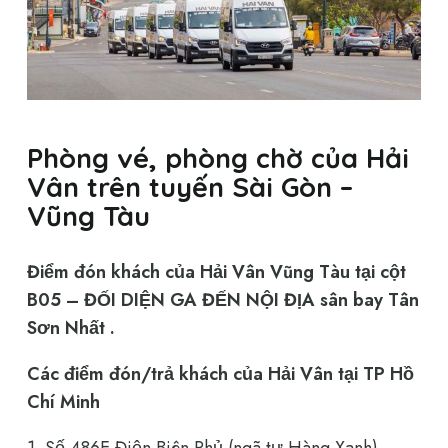
Phòng vé, phòng chờ của Hải
Vân trên tuyến Sài Gòn –
Vũng Tàu
Điểm đón khách của Hải Vân Vũng Tàu tại cột
B05 – ĐỐI DIỆN GA ĐẾN NỘI ĐỊA sân bay Tân
Sơn Nhất .
Các điểm đón/trả khách của Hải Vân tại TP Hồ
Chí Minh
1. Số 486E Điện Biên Phủ (ngã tư Hàng Xanh)