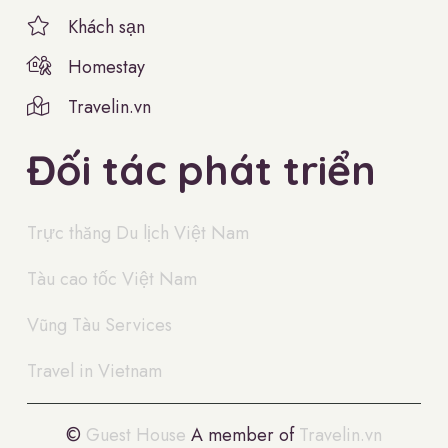
Khách sạn
Homestay
Travelin.vn
Đối tác phát triển
Trực thăng Du lịch Việt Nam
Tàu cao tốc Việt Nam
Vũng Tàu Services
Travel in Vietnam
©
Guest House
A member of
Travelin.vn